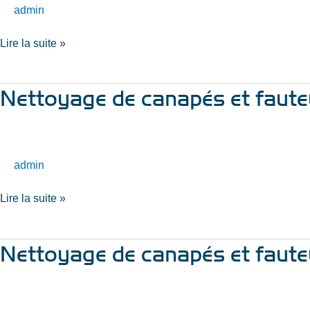
fauteuils
admin
à
Lire la suite »
Saint
Amand
les
Nettoyage de canapés et fauteu
Nettoyage
Eaux
de
canapés
et
fauteuils
admin
à
Lire la suite »
Condé
sur
l’Escaut
Nettoyage de canapés et faute
Nettoyage
de
canapés
et