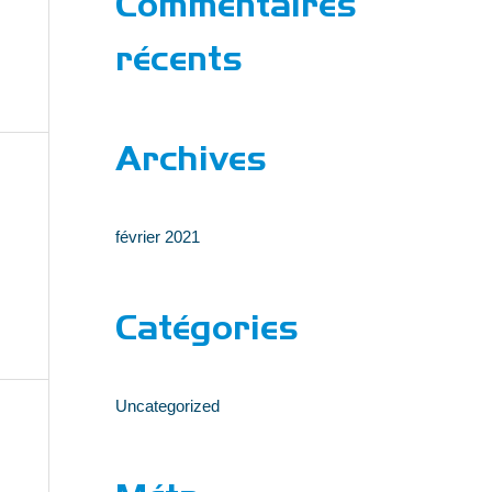
Commentaires
e
r
récents
:
Archives
février 2021
Catégories
Uncategorized