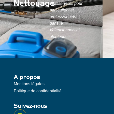
Nettoyage
multiservices pour
particuliers et
professionnels
dans le
Valenciennois et
alentours
A propos
Mentions légales
Politique de confidentialité
Suivez-nous
F