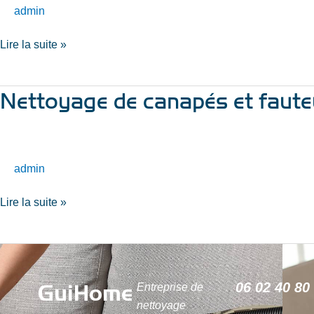
fauteuils
admin
à
Lire la suite »
Valenciennes
Nettoyage de canapés et faute
Nettoyage
de
canapés
et
fauteuils
admin
Lire la suite »
GuiHome
06 02 40 80
Entreprise de
nettoyage