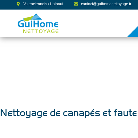
Aller
Valenciennois / Hainaut
contact@guihomenettoyage.fr
au
contenu
Canape
Nettoyage de canapés et faute
Nettoyage
de
canapés
et