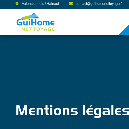
Aller
Valenciennois / Hainaut
contact@guihomenettoyage.fr
au
contenu
Mentions légale