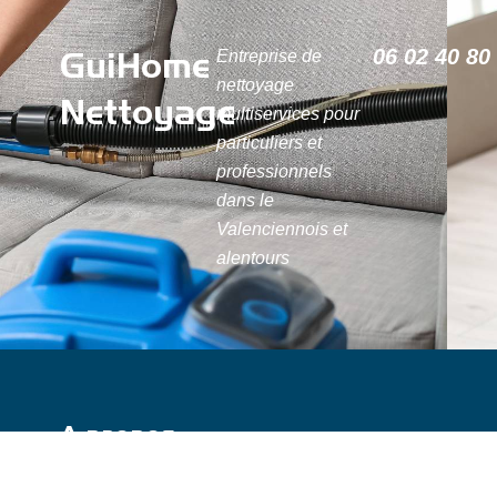
GuiHome
06 02 40 80
Entreprise de
nettoyage
Nettoyage
multiservices pour
particuliers et
professionnels
dans le
Valenciennois et
alentours
A propos
Mentions légales
Politique de confidentialité