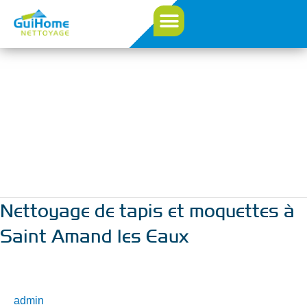
Aller
au
contenu
Tapis
Nettoyage de tapis et moquettes à
Nettoyage
de
Saint Amand les Eaux
tapis
et
moquettes
à
admin