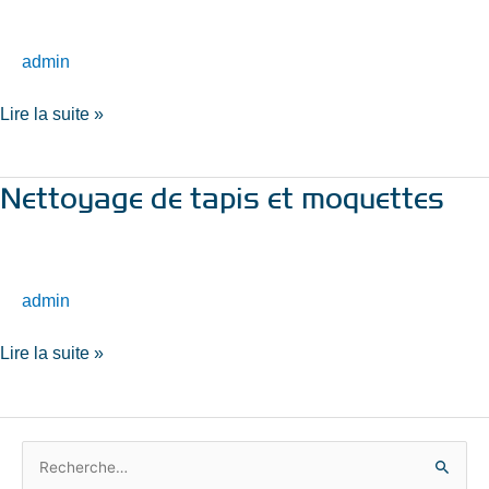
moquettes
à
admin
Valenciennes
Lire la suite »
Nettoyage de tapis et moquettes
Nettoyage
de
tapis
et
admin
moquettes
Lire la suite »
R