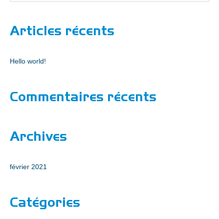
e
c
Articles récents
h
e
r
Hello world!
c
h
Commentaires récents
e
r
Archives
:
février 2021
Catégories