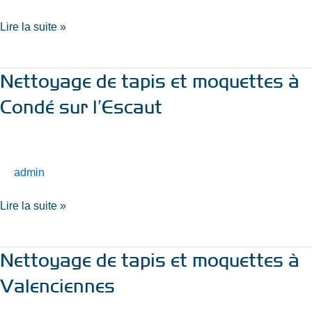
Saint
Amand
Lire la suite »
les
Eaux
Nettoyage de tapis et moquettes à
Nettoyage
de
Condé sur l’Escaut
tapis
et
moquettes
à
admin
Condé
sur
Lire la suite »
l’Escaut
Nettoyage de tapis et moquettes à
Nettoyage
de
Valenciennes
tapis
et