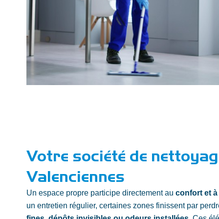
Votre société de nettoyag
Valenciennes
Un espace propre participe directement au
confort et à
un entretien régulier, certaines zones finissent par perdre
fines, dépôts invisibles ou odeurs installées
. Ces élé