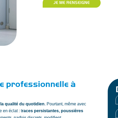
JE ME RENSEIGNE
e professionnelle à
 la qualité du quotidien
. Pourtant, même avec
(
 en éclat : t
races persistantes, poussières
E
ments, parfois discrets, modifient