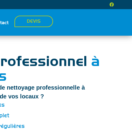
F
a
c
e
b
DEVIS
tact
o
o
k
rofessionnel
à
s
de nettoyage professionnelle à
 de vos locaux ?
es
plet
régulières