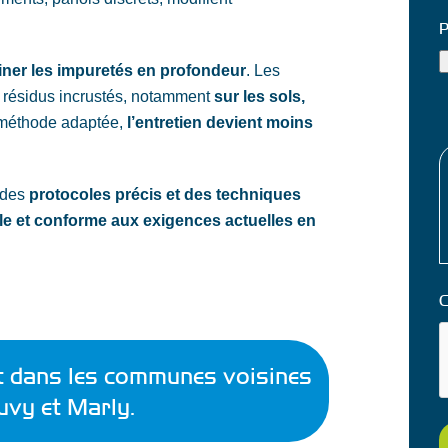
m
P
(
iner les impuretés en profondeur
. Les
s résidus incrustés, notamment
sur les sols,
T
 méthode adaptée,
l’entretien devient moins
M
 des
protocoles précis et des techniques
le et conforme aux exigences actuelles en
t dans les communes voisines
uvy et Marly.