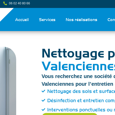
06 02 40 80 66
Accueil
Services
Nos réalisations
Con
Nettoyage p
Valencienne
Vous recherchez une société 
Valenciennes pour l’entretien
Nettoyage des sols et surfac
Désinfection et entretien com
Interventions ponctuelles ou 