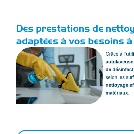
Des prestations de netto
adaptées à vos besoins à
Grâce à l’
uti
autolaveuse
de désinfect
selon les sur
nettoyage ef
matériaux
.