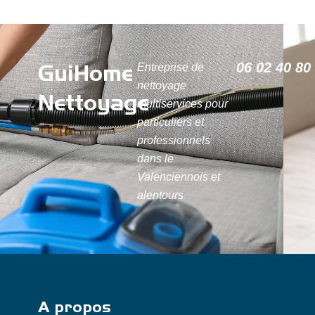
GuiHome
06 02 40 80
Entreprise de
nettoyage
Nettoyage
multiservices pour
particuliers et
professionnels
dans le
Valenciennois et
alentours
A propos