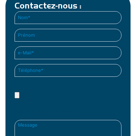
Contactez-nous :
(Nécessaire)
Nom
Téléphone*
(Nécessaire)
Prénom
E-
mail
(Nécessaire)
Photos
Taille max. des fichiers : 8 MB.
Message