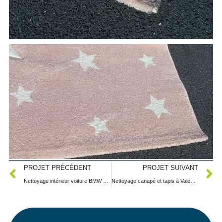
Précédent
S
PROJET PRÉCÉDENT
PROJET SUIVANT
Nettoyage intérieur voiture BMW à RAISMES
Nettoyage canapé et tapis à Valenciennes